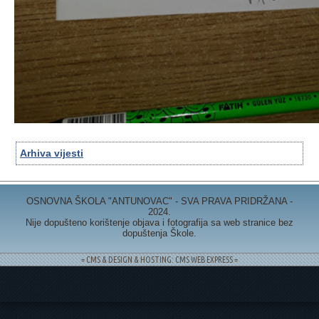
Arhiva vijesti
OSNOVNA ŠKOLA "ANTUNOVAC" - SVA PRAVA PRIDRŽANA -
2024.
Nije dopušteno korištenje objava i fotografija sa web stranice bez
dopuštenja Škole.
= CMS & DESIGN & HOSTING: CMS WEB EXPRESS =