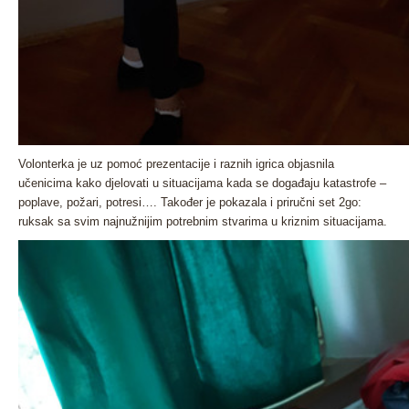
Volonterka je uz pomoć prezentacije i raznih igrica objasnila
učenicima kako djelovati u situacijama kada se događaju katastrofe –
poplave, požari, potresi…. Također je pokazala i priručni set 2go:
ruksak sa svim najnužnijim potrebnim stvarima u kriznim situacijama.