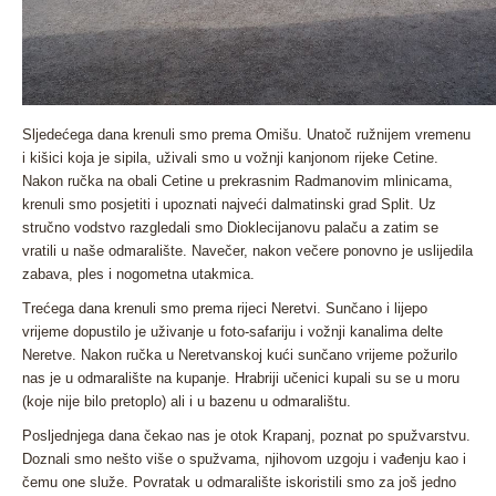
Sljedećega dana krenuli smo prema Omišu. Unatoč ružnijem vremenu
i kišici koja je sipila, uživali smo u vožnji kanjonom rijeke Cetine.
Nakon ručka na obali Cetine u prekrasnim Radmanovim mlinicama,
krenuli smo posjetiti i upoznati najveći dalmatinski grad Split. Uz
stručno vodstvo razgledali smo Dioklecijanovu palaču a zatim se
vratili u naše odmaralište. Navečer, nakon večere ponovno je uslijedila
zabava, ples i nogometna utakmica.
Trećega dana krenuli smo prema rijeci Neretvi. Sunčano i lijepo
vrijeme dopustilo je uživanje u foto-safariju i vožnji kanalima delte
Neretve. Nakon ručka u Neretvanskoj kući sunčano vrijeme požurilo
nas je u odmaralište na kupanje. Hrabriji učenici kupali su se u moru
(koje nije bilo pretoplo) ali i u bazenu u odmaralištu.
Posljednjega dana čekao nas je otok Krapanj, poznat po spužvarstvu.
Doznali smo nešto više o spužvama, njihovom uzgoju i vađenju kao i
čemu one služe. Povratak u odmaralište iskoristili smo za još jedno