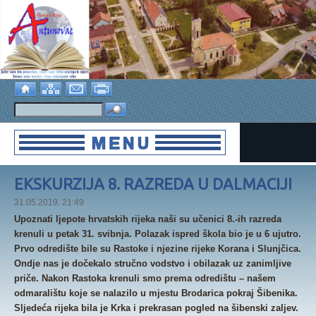
EKSKURZIJA 8. RAZREDA U DALMACIJI
31.05.2019. 21:49
Upoznati ljepote hrvatskih rijeka naši su učenici 8.-ih razreda
krenuli u petak 31. svibnja. Polazak ispred škola bio je u 6 ujutro.
Prvo odredište bile su Rastoke i njezine rijeke Korana i Slunjčica.
Ondje nas je dočekalo stručno vodstvo i obilazak uz zanimljive
priče. Nakon Rastoka krenuli smo prema odredištu – našem
odmaralištu koje se nalazilo u mjestu Brodarica pokraj Šibenika.
Sljedeća rijeka bila je Krka i prekrasan pogled na šibenski zaljev.