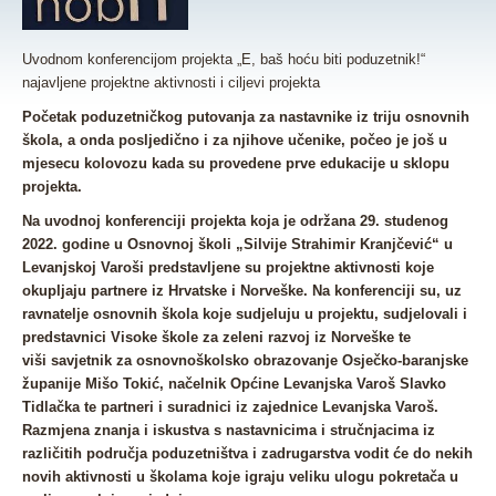
Uvodnom konferencijom projekta „E, baš hoću biti poduzetnik!“
najavljene projektne aktivnosti i ciljevi projekta
Početak poduzetničkog putovanja za nastavnike iz triju osnovnih
škola, a onda posljedično i za njihove učenike, počeo je još u
mjesecu kolovozu kada su provedene prve edukacije u sklopu
projekta.
Na
uvodnoj konferenciji projekta
koja je održana 29. studenog
2022. godine u Osnovnoj školi „Silvije Strahimir Kranjčević“ u
Levanjskoj Varoši predstavljene su projektne aktivnosti koje
okupljaju partnere iz Hrvatske i Norveške. Na konferenciji su, uz
ravnatelje osnovnih škola koje sudjeluju u projektu, sudjelovali i
predstavnici Visoke škole za zeleni razvoj iz Norveške te
viši
savjetnik za osnovnoškolsko obrazovanje Osječko-baranjske
županije Mišo Tokić, načelnik Općine Levanjska Varoš Slavko
Tidlačka
te partneri i suradnici iz zajednice Levanjska Varoš.
Razmjena znanja i iskustva s nastavnicima i stručnjacima iz
različitih područja poduzetništva i zadrugarstva vodit će do nekih
novih aktivnosti u školama koje igraju veliku ulogu pokretača u