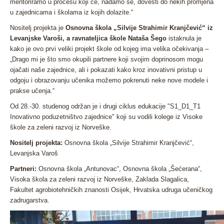
mentoriramo u procesu koji će, nadamo se, dovesti do nekih promjena
u zajednicama i školama iz kojih dolazite.
“
Nositelj projekta je
Osnovna škola „Silvije Strahimir Kranjčević“ iz
Levanjske Varoši, a ravnateljica škole Nataša Šego
istaknula je
kako je ovo prvi veliki projekt škole od kojeg ima velika očekivanja –
„
Drago mi je što smo okupili partnere koji svojim doprinosom mogu
ojačati naše zajednice, ali i pokazati kako kroz inovativni pristup u
odgoju i obrazovanju učenika možemo pokrenuti neke nove modele i
prakse učenja
.“
Od 28.-30. studenog održan je i drugi ciklus edukacije "S1_D1_T1
Inovativno poduzetništvo zajednice" koji su vodili kolege iz Visoke
škole za zeleni razvoj iz Norveške.
Nositelj projekta:
Osnovna škola „Silvije Strahimir Kranjčević“,
Levanjska Varoš
Partneri:
Osnovna škola „Antunovac“, Osnovna škola „Šećerana“,
Visoka škola za zeleni razvoj iz Norveške, Zaklada Slagalica,
Fakultet agrobiotehničkih znanosti Osijek, Hrvatska udruga učeničkog
zadrugarstva.