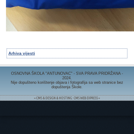
Arhiva vijesti
OSNOVNA ŠKOLA "ANTUNOVAC" - SVA PRAVA PRIDRŽANA -
2024.
Nije dopušteno korištenje objava i fotografija sa web stranice bez
dopuštenja Škole.
= CMS & DESIGN & HOSTING: CMS WEB EXPRESS =