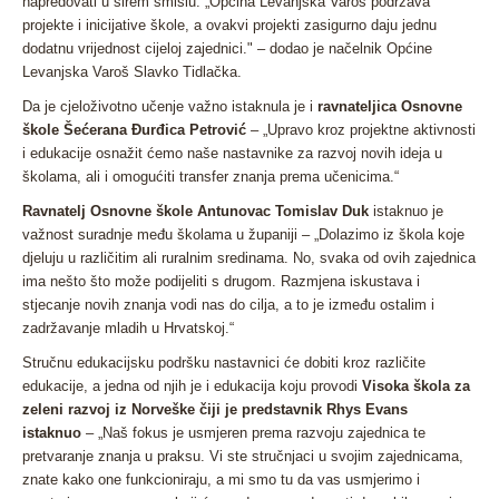
napredovati u širem smislu. „
Općina Levanjska Varoš podržava
projekte i inicijative škole, a ovakvi projekti zasigurno daju jednu
dodatnu vrijednost cijeloj zajednici.
" – dodao je načelnik Općine
Levanjska Varoš Slavko Tidlačka.
Da je cjeloživotno učenje važno istaknula je i
ravnateljica Osnovne
škole Šećerana Đurđica Petrović
– „
Upravo kroz projektne aktivnosti
i edukacije osnažit ćemo naše nastavnike za razvoj novih ideja u
školama, ali i omogućiti transfer znanja prema učenicima
.“
Ravnatelj Osnovne škole Antunovac Tomislav Duk
istaknuo je
važnost suradnje među školama u županiji – „
Dolazimo iz škola koje
djeluju u različitim ali ruralnim sredinama. No, svaka od ovih zajednica
ima nešto što može podijeliti s drugom. Razmjena iskustava i
stjecanje novih znanja vodi nas do cilja, a to je između ostalim i
zadržavanje mladih u Hrvatskoj
.“
Stručnu edukacijsku podršku nastavnici će dobiti kroz različite
edukacije, a jedna od njih je i edukacija koju provodi
Visoka škola za
zeleni razvoj iz Norveške čiji je predstavnik Rhys Evans
istaknuo
– „
Naš fokus je usmjeren prema razvoju zajednica te
pretvaranje znanja u praksu. Vi ste stručnjaci u svojim zajednicama,
znate kako one funkcioniraju, a mi smo tu da vas usmjerimo i