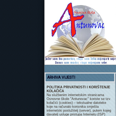
NOVA
ARHIVA VIJESTI
POLITIKA PRIVATNOSTI I KORIŠTENJE
KOLAČIĆA
Na službenim internetskim stranicama
Osnovne škole "Antunovac" koriste se tzv.
kolačići (cookies) – tekstualne datoteke
koje na računalo korisnika smješta
internetski poslužitelj (server), putem kojeg
davatelj usluge pristupa Internetu (ISP)