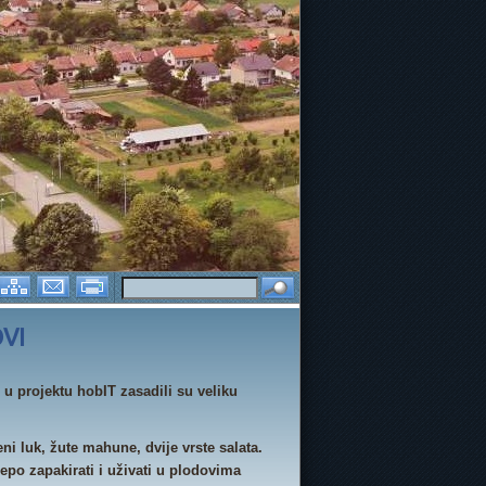
NING PROJEKTI
DAN RUŽIČASTIH MAJICA 2026.
SPORTOM 
VI
 u projektu hobIT zasadili su veliku
ni luk, žute mahune, dvije vrste salata.
jepo zapakirati i uživati u plodovima