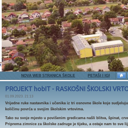
 WEB STRANICA ŠKOLE
PETAŠI I IGRA ŠKOLICE
E-TWIN
PROJEKT hobIT - RASKOŠNI ŠKOLSKI VRTO
01.09.2023. 21:13
Vrijedne ruke nastavnika i učenika iz tri osnovne škole koje sudjeluju
količinu povrća u svojim školskim vrtovima.
Tako su svoje mjesto u povišenim gredicama našli blitva, špinat, crve
Priprema zimnice za školske zadruge je tijeku, a ostaje nam to sve li