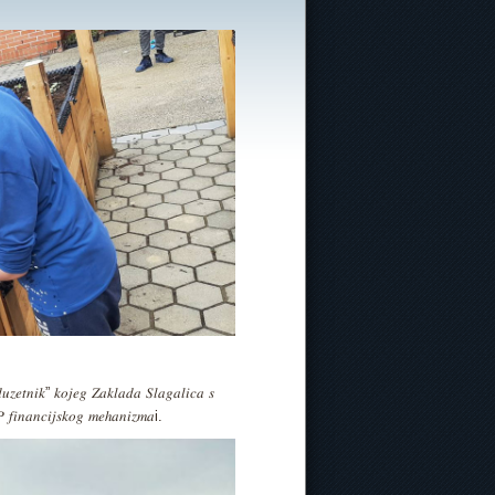
𝑑𝑢𝑧𝑒𝑡𝑛𝑖𝑘” 𝑘𝑜𝑗𝑒𝑔 𝑍𝑎𝑘𝑙𝑎𝑑𝑎 𝑆𝑙𝑎𝑔𝑎𝑙𝑖𝑐𝑎 𝑠
𝑃 𝑓𝑖𝑛𝑎𝑛𝑐𝑖𝑗𝑠𝑘𝑜𝑔 𝑚𝑒ℎ𝑎𝑛𝑖𝑧𝑚𝑎i.