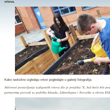
vrtova.
Kako raskošno izgledaju vrtovi pogledajte u galeriji fotografija.
𝐴𝑘𝑡𝑖𝑣𝑛𝑜𝑠𝑡 𝑝𝑜𝑠𝑡𝑎𝑣𝑙𝑗𝑎𝑛𝑗𝑎 𝑢𝑧𝑑𝑖𝑔𝑛𝑢𝑡𝑖ℎ 𝑣𝑟𝑡𝑜𝑣𝑎 𝑑𝑖𝑜 𝑗𝑒 𝑝𝑟𝑜𝑗𝑒𝑘𝑡𝑎 “𝐸, 𝑏𝑎𝑠̌ ℎ𝑜𝑐́𝑢 𝑏𝑖𝑡𝑖 𝑝𝑜
𝑝𝑎𝑟𝑡𝑛𝑒𝑟𝑖𝑚𝑎 𝑝𝑟𝑜𝑣𝑜𝑑𝑖 𝑢𝑧 𝑝𝑜𝑑𝑟𝑠̌𝑘𝑢 𝐼𝑠𝑙𝑎𝑛𝑑𝑎, 𝐿𝑖ℎ𝑡𝑒𝑛𝑠̌𝑡𝑎𝑗𝑛𝑎 𝑖 𝑁𝑜𝑟𝑣𝑒𝑠̌𝑘𝑒 𝑢 𝑜𝑘𝑣𝑖𝑟𝑢 𝐸