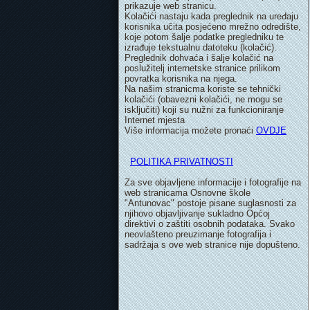
prikazuje web stranicu.
Kolačići nastaju kada preglednik na uređaju
korisnika učita posjećeno mrežno odredište,
koje potom šalje podatke pregledniku te
izrađuje tekstualnu datoteku (kolačić).
Preglednik dohvaća i šalje kolačić na
poslužitelj internetske stranice prilikom
povratka korisnika na njega.
Na našim stranicma koriste se tehnički
kolačići (obavezni kolačići, ne mogu se
isključiti) koji su nužni za funkcioniranje
Internet mjesta
Više informacija možete pronaći
OVDJE
POLITIKA PRIVATNOSTI
Za sve objavljene informacije i fotografije na
web stranicama Osnovne škole
"Antunovac" postoje pisane suglasnosti za
njihovo objavljivanje sukladno Općoj
direktivi o zaštiti osobnih podataka. Svako
neovlašteno preuzimanje fotografija i
sadržaja s ove web stranice nije dopušteno.