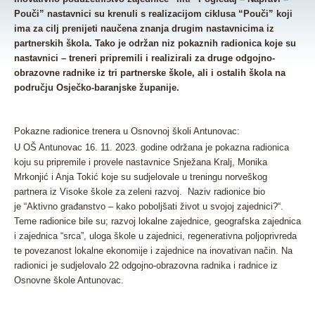
Pouči” nastavnici su krenuli s realizacijom ciklusa “Pouči” koji
ima za cilj prenijeti naučena znanja drugim nastavnicima iz
partnerskih škola. Tako je održan niz pokaznih radionica koje su
nastavnici – treneri pripremili i realizirali za druge odgojno-
obrazovne radnike iz tri partnerske škole, ali i ostalih škola na
području Osječko-baranjske županije.
Pokazne radionice trenera u Osnovnoj školi Antunovac:
U OŠ Antunovac 16. 11. 2023. godine održana je pokazna radionica
koju su pripremile i provele nastavnice Snježana Kralj, Monika
Mrkonjić i Anja Tokić koje su sudjelovale u treningu norveškog
partnera iz Visoke škole za zeleni razvoj. Naziv radionice bio
je “Aktivno građanstvo – kako poboljšati život u svojoj zajednici?“.
Teme radionice bile su; razvoj lokalne zajednice, geografska zajednica
i zajednica “srca”, uloga škole u zajednici, regenerativna poljoprivreda
te povezanost lokalne ekonomije i zajednice na inovativan način. Na
radionici je sudjelovalo 22 odgojno-obrazovna radnika i radnice iz
Osnovne škole Antunovac.