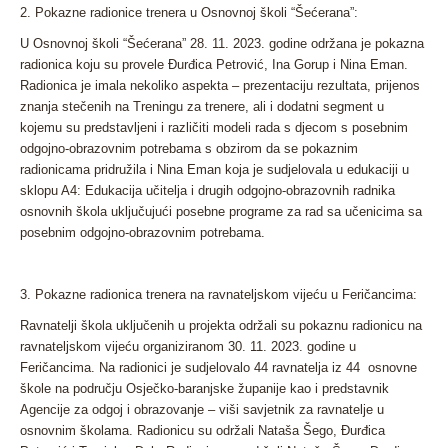
2. Pokazne radionice trenera u Osnovnoj školi “Šećerana”:
U Osnovnoj školi “Šećerana” 28. 11. 2023. godine održana je pokazna
radionica koju su provele Đurđica Petrović, Ina Gorup i Nina Eman.
Radionica je imala nekoliko aspekta – prezentaciju rezultata, prijenos
znanja stečenih na Treningu za trenere, ali i dodatni segment u
kojemu su predstavljeni i različiti modeli rada s djecom s posebnim
odgojno-obrazovnim potrebama s obzirom da se pokaznim
radionicama pridružila i Nina Eman koja je sudjelovala u edukaciji u
sklopu A4: Edukacija učitelja i drugih odgojno-obrazovnih radnika
osnovnih škola uključujući posebne programe za rad sa učenicima sa
posebnim odgojno-obrazovnim potrebama.
3. Pokazne radionica trenera na ravnateljskom vijeću u Feričancima:
Ravnatelji škola uključenih u projekta održali su pokaznu radionicu na
ravnateljskom vijeću organiziranom 30. 11. 2023. godine u
Feričancima. Na radionici je sudjelovalo 44 ravnatelja iz 44 osnovne
škole na području Osječko-baranjske županije kao i predstavnik
Agencije za odgoj i obrazovanje – viši savjetnik za ravnatelje u
osnovnim školama. Radionicu su održali Nataša Šego, Đurđica