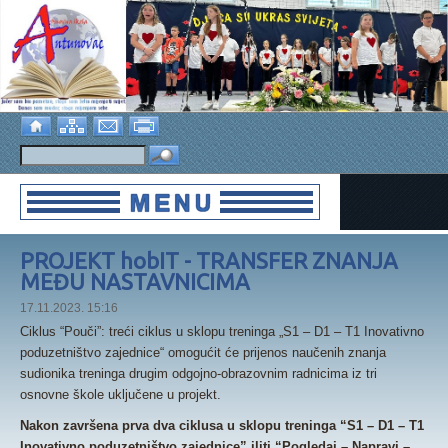
PROJEKT hobIT - TRANSFER ZNANJA
MEĐU NASTAVNICIMA
17.11.2023. 15:16
Ciklus “Pouči”: treći ciklus u sklopu treninga „S1 – D1 – T1 Inovativno
poduzetništvo zajednice“ omogućit će prijenos naučenih znanja
sudionika treninga drugim odgojno-obrazovnim radnicima iz tri
osnovne škole uključene u projekt.
Nakon završena prva dva ciklusa u sklopu treninga “S1 – D1 – T1
Inovativno poduzetništvo zajednice” iliti “Pogledaj – Napravi –