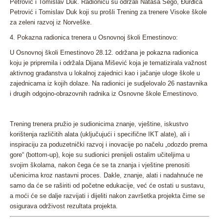
Petrović i Tomislav Duk. Radionicu su održali Nataša Šego, Đurđica
Petrović i Tomislav Duk koji su prošli Trening za trenere Visoke škole
za zeleni razvoj iz Norveške.
4. Pokazna radionica trenera u Osnovnoj školi Ernestinovo:
U Osnovnoj školi Ernestinovo 28.12. održana je pokazna radionica
koju je pripremila i održala Dijana Mišević koja je tematizirala važnost
aktivnog građanstva u lokalnoj zajednici kao i jačanje uloge škole u
zajednicama iz kojih dolaze. Na radionici je sudjelovalo 26 nastavnika
i drugih odgojno-obrazovnih radnika iz Osnovne škole Ernestinovo.
Trening trenera pružio je sudionicima znanje, vještine, iskustvo
korištenja različitih alata (uključujući i specifične IKT alate), ali i
inspiraciju za poduzetnički razvoj i inovacije po načelu „odozdo prema
gore“ (bottom-up), koje su sudionici prenijeli ostalim učiteljima u
svojim školama, nakon čega će se ta znanja i vještine prenositi
učenicima kroz nastavni proces. Dakle, znanje, alati i nadahnuće ne
samo da će se raširiti od početne edukacije, već će ostati u sustavu,
a moći će se dalje razvijati i dijeliti nakon završetka projekta čime se
osigurava održivost rezultata projekta.