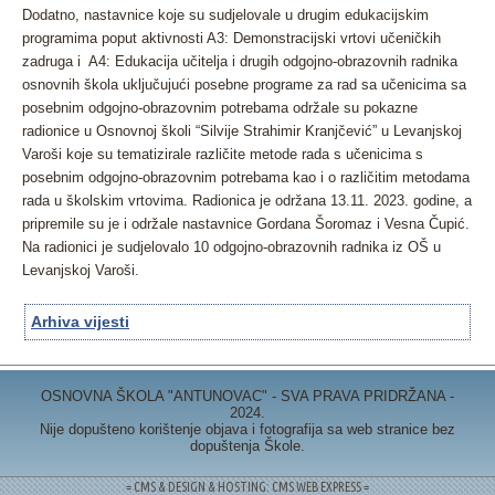
Dodatno, nastavnice koje su sudjelovale u drugim edukacijskim
programima poput aktivnosti A3: Demonstracijski vrtovi učeničkih
zadruga i A4: Edukacija učitelja i drugih odgojno-obrazovnih radnika
osnovnih škola uključujući posebne programe za rad sa učenicima sa
posebnim odgojno-obrazovnim potrebama održale su pokazne
radionice u Osnovnoj školi “Silvije Strahimir Kranjčević” u Levanjskoj
Varoši koje su tematizirale različite metode rada s učenicima s
posebnim odgojno-obrazovnim potrebama kao i o različitim metodama
rada u školskim vrtovima. Radionica je održana 13.11. 2023. godine, a
pripremile su je i održale nastavnice Gordana Šoromaz i Vesna Čupić.
Na radionici je sudjelovalo 10 odgojno-obrazovnih radnika iz OŠ u
Levanjskoj Varoši.
Arhiva vijesti
OSNOVNA ŠKOLA "ANTUNOVAC" - SVA PRAVA PRIDRŽANA -
2024.
Nije dopušteno korištenje objava i fotografija sa web stranice bez
dopuštenja Škole.
= CMS & DESIGN & HOSTING: CMS WEB EXPRESS =