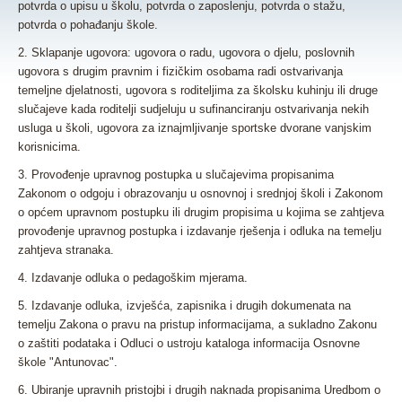
potvrda o upisu u školu, potvrda o zaposlenju, potvrda o stažu,
potvrda o pohađanju škole.
2. Sklapanje ugovora: ugovora o radu, ugovora o djelu, poslovnih
ugovora s drugim pravnim i fizičkim osobama radi ostvarivanja
temeljne djelatnosti, ugovora s roditeljima za školsku kuhinju ili druge
slučajeve kada roditelji sudjeluju u sufinanciranju ostvarivanja nekih
usluga u školi, ugovora za iznajmljivanje sportske dvorane vanjskim
korisnicima.
3. Provođenje upravnog postupka u slučajevima propisanima
Zakonom o odgoju i obrazovanju u osnovnoj i srednjoj školi i Zakonom
o općem upravnom postupku ili drugim propisima u kojima se zahtjeva
provođenje upravnog postupka i izdavanje rješenja i odluka na temelju
zahtjeva stranaka.
4. Izdavanje odluka o pedagoškim mjerama.
5. Izdavanje odluka, izvješća, zapisnika i drugih dokumenata na
temelju Zakona o pravu na pristup informacijama, a sukladno Zakonu
o zaštiti podataka i Odluci o ustroju kataloga informacija Osnovne
škole "Antunovac".
6. Ubiranje upravnih pristojbi i drugih naknada propisanima Uredbom o