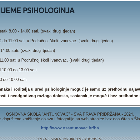
IJEME PSIHOLOGINJA
etak 8.00 - 14.00 sati. (svaki drugi tjedan)
 do 11.00 sati u Područnoj školi Ivanovac. (svaki drugi tjedan)
14.00 sati. (svaki drugi tjedan)
1.00 sati u Područnoj školi Ivanovac. (svaki drugi tjedan)
 10.00 do 13.00 sati.
 do 10.00 sati.
anaka i roditelja u ured psihologinje moguć je samo uz prethodnu najav
nosti i neodgodivog razloga dolaska, sastanak je moguć i bez prethodne 
OSNOVNA ŠKOLA "ANTUNOVAC" - SVA PRAVA PRIDRŽANA - 2024.
e dopušteno korištenje objava i fotografija sa web stranice bez dopuštenja Šk
http://www.osantunovac.hr/hr/
= CMS & DESIGN & HOSTING: CMS WEB EXPRESS =