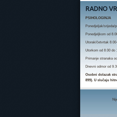
RADNO VR
PSIHOLOGINJA
Ponedjeljak/srijeda/p
Ponedjeljkom od 8.00
Utorak/četvrtak 8.00-
Utorkom od 8.00 do 1
Primanje stranaka od
Dnevni odmor od 9.30
Osobni dolazak str
899).
U slučaju hit
Nij