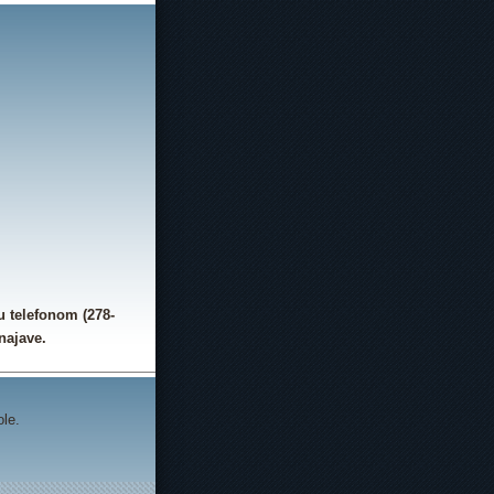
u telefonom (278-
najave.
ole.