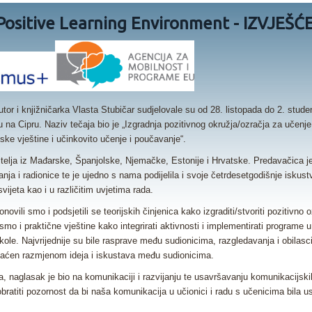
 Positive Learning Environment - IZVJEŠĆ
utor i knjižničarka Vlasta Stubičar sudjelovale su od 28. listopada do 2. stu
u na Cipru. Naziv tečaja bio je „Izgradnja pozitivnog okružja/ozračja za učen
ske vještine i učinkovito učenje i poučavanje“.
čitelja iz Mađarske, Španjolske, Njemačke, Estonije i Hrvatske. Predavačica j
anja i radionice te je ujedno s nama podijelila i svoje četrdesetgodišnje iskus
svijeta kao i u različitim uvjetima rada.
ovili smo i podsjetili se teorijskih činjenica kako izgraditi/stvoriti pozitivno o
 smo i praktične vještine kako integrirati aktivnosti i implementirati programe 
kole. Najvrijednije su bile rasprave među sudionicima, razgledavanja i obilas
gaćen razmjenom ideja i iskustava među sudionicima.
a, naglasak je bio na komunikaciji i razvijanju te usavršavanju komunikacijskih
ratiti pozornost da bi naša komunikacija u učionici i radu s učenicima bila us