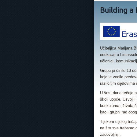
Building a
Učiteljica Marijana B
edukaciji u Limassol
učionici, komunikacij
Grupu je činilo 13 u
koja je vodila predav
različitim dijelovima 
U šest dana tečaja pon
školi uopće. Usvojili
kurikuluma i života š
kao i grupni rad obo
Tijekom cijelog tečaj
na što sve trebamo ob
zadovoljniji.