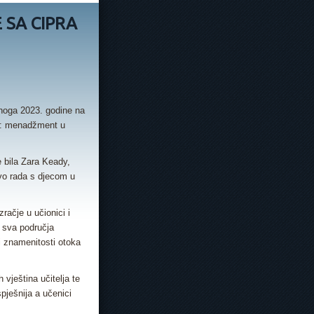
E SA CIPRA
denoga 2023. godine na
je: menadžment u
e bila Zara Keady,
tvo rada s djecom u
zračje u učionici i
u sva područja
ci znamenitosti otoka
 vještina učitelja te
pješnija a učenici