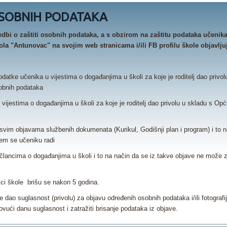
OSOBNIH PODATAKA
dbi o zaštiti osobnih podataka, a s obzirom na zaštitu podataka učenika
a "Antunovac" na svojim web stranicama i/ili FB profilu škole objavlju
atke učenika u vijestima o događanjima u školi za koje je roditelj dao priv
sobnih podataka
u vijestima o događanjima u školi za koje je roditelj dao privolu u skladu s O
 u svim objavama službenih dokumenata (Kurikul, Godišnji plan i program) i to 
jem se učeniku radi
u člancima o događanjima u školi i to na način da se iz takve objave ne može z
ci škole brišu se nakon 5 godina.
 je dao suglasnost (privolu) za objavu određenih osobnih podataka i/ili fotograf
vući danu suglasnost i zatražiti brisanje podataka iz objave.