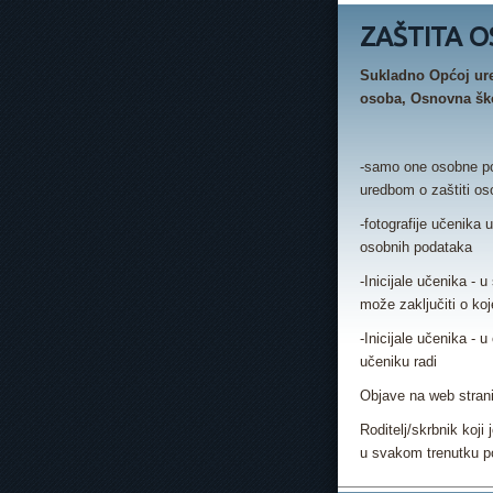
ZAŠTITA 
Sukladno Općoj ure
osoba, Osnovna škol
-samo one osobne pod
uredbom o zaštiti o
-fotografije učenika 
osobnih podataka
-Inicijale učenika -
može zaključiti o ko
-Inicijale učenika - 
učeniku radi
Objave na web strani
Roditelj/skrbnik koji
u svakom trenutku po