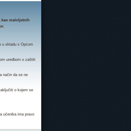
 kao maloljetnih
je:
olu u skladu s Općom
pćom uredbom o zaštiti
na način da se ne
aključiti o kojem se
ija učenika ima pravo