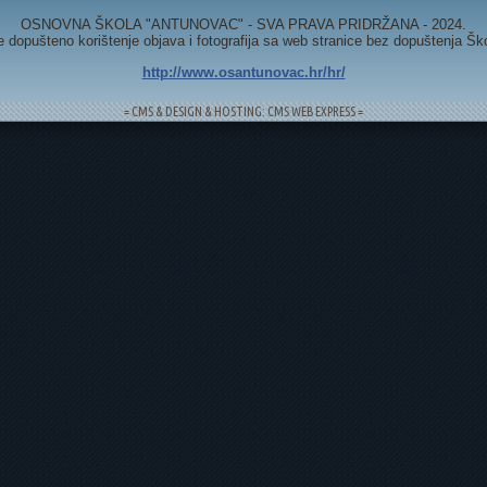
OSNOVNA ŠKOLA "ANTUNOVAC" - SVA PRAVA PRIDRŽANA - 2024.
e dopušteno korištenje objava i fotografija sa web stranice bez dopuštenja Šk
http://www.osantunovac.hr/hr/
= CMS & DESIGN & HOSTING: CMS WEB EXPRESS =