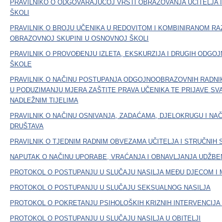
PRAVILNIKO O ODGOVARAJUĆOJ VRSTI OBRAZOVANJA UČITELJA 
ŠKOLI
PRAVILNIK O BROJU UČENIKA U REDOVITOM I KOMBINIRANOM R
OBRAZOVNOJ SKUPINI U OSNOVNOJ ŠKOLI
PRAVILNIK O PROVOĐENJU IZLETA, EKSKURZIJA I DRUGIH ODGO
ŠKOLE
PRAVILNIK O NAČINU POSTUPANJA ODGOJNOOBRAZOVNIH RADNI
U PODUZIMANJU MJERA ZAŠTITE PRAVA UČENIKA TE PRIJAVE SV
NADLEŽNIM TIJELIMA
PRAVILNIK O NAČINU OSNIVANJA, ZADAĆAMA, DJELOKRUGU I NA
DRUŠTAVA
PRAVILNIK O TJEDNIM RADNIM OBVEZAMA UČITELJA I STRUČNIH
NAPUTAK O NAČINU UPORABE, VRAĆANJA I OBNAVLJANJA UDŽBE
PROTOKOL O POSTUPANJU U SLUČAJU NASILJA MEĐU DJECOM I 
PROTOKOL O POSTUPANJU U SLUČAJU SEKSUALNOG NASILJA
PROTOKOL O POKRETANJU PSIHOLOŠKIH KRIZNIH INTERVENCIJA
PROTOKOL O POSTUPANJU U SLUČAJU NASILJA U OBITELJI