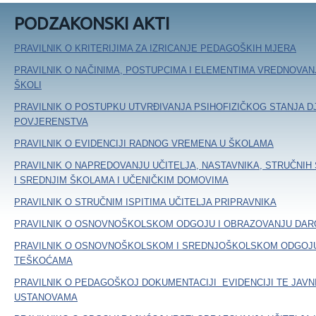
PODZAKONSKI AKTI
PRAVILNIK O KRITERIJIMA ZA IZRICANJE PEDAGOŠKIH MJERA
PRAVILNIK O NAČINIMA, POSTUPCIMA I ELEMENTIMA VREDNOVAN
ŠKOLI
PRAVILNIK O POSTUPKU UTVRĐIVANJA PSIHOFIZIČKOG STANJA D
POVJERENSTVA
PRAVILNIK O EVIDENCIJI RADNOG VREMENA U ŠKOLAMA
PRAVILNIK O NAPREDOVANJU UČITELJA, NASTAVNIKA, STRUČNIH
I SREDNJIM ŠKOLAMA I UČENIČKIM DOMOVIMA
PRAVILNIK O STRUČNIM ISPITIMA UČITELJA PRIPRAVNIKA
PRAVILNIK O OSNOVNOŠKOLSKOM ODGOJU I OBRAZOVANJU DARO
PRAVILNIK O OSNOVNOŠKOLSKOM I SREDNJOŠKOLSKOM ODGOJU
TEŠKOĆAMA
PRAVILNIK O PEDAGOŠKOJ DOKUMENTACIJI EVIDENCIJI TE JAVN
USTANOVAMA