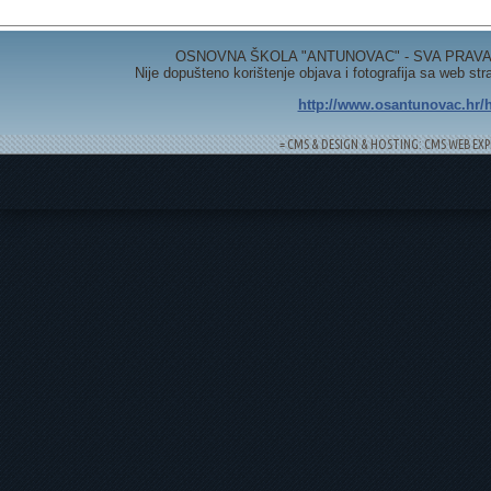
OSNOVNA ŠKOLA "ANTUNOVAC" - SVA PRAVA 
Nije dopušteno korištenje objava i fotografija sa web st
http://www.osantunovac.hr/h
= CMS & DESIGN & HOSTING: CMS WEB EXP