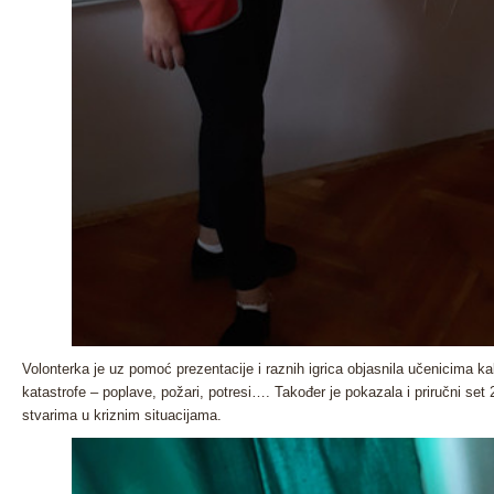
Volonterka je uz pomoć prezentacije i raznih igrica objasnila učenicima k
katastrofe – poplave, požari, potresi…. Također je pokazala i priručni se
stvarima u kriznim situacijama.