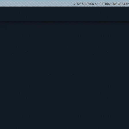
= CMS & DESIGN & HOSTING: CMS WEB EXP