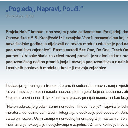
„Pogledaj, Napravi, Pouči!“
05.09.2022. 11:03
Projekt HobIT
krenuo je sa svojim prvim aktivnostima. Posljednji da
Osnove škole S.S. Kranjčević iz Levanjske Varoši nastavnicima koji
nove školske godine, sudjelovali na prvom modulu edukacije pod 
poduzetništvo zajednice“
. Prema metodi See One, Do One, Teach One 
partneri iz
Visoke škole za zeleni razvoj
proveli je sudionike kroz raz
poduzetničkog načina promišljanja i razvoja poduzetništva u ruralni
kreativnih poslovnih modela u funkciji razvoja zajednice.
Edukacija, tj. trening za trenere, će pružiti sudionicima nova znanja, vještin
razvoj i inovacije prema načelu „odozdo prema gore“ koje će sudionici zati
školama, a svi oni će ih kroz nastavni proces prenijeti učenicima kao kraj
"Nakon edukacije gledam samo norveške filmove i serije" - izjavila je jedn
maratona donosimo vam album fotografija s edukacije pod vodstvom Joh
za zeleni razvoj. Osim znanja o norveškoj kinematografiji, nastavnici se 
mobiliziranju, okupljanju i sudjelovanju u zajednici. Znamo koliko je moćn