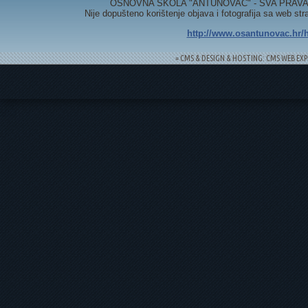
OSNOVNA ŠKOLA "ANTUNOVAC" - SVA PRAVA 
Nije dopušteno korištenje objava i fotografija sa web st
http://www.osantunovac.hr/h
= CMS & DESIGN & HOSTING: CMS WEB EXP