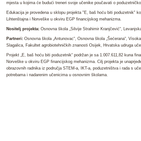
mjesta u kojima će budući treneri svoje učenike poučavati o poduzetničkom
Edukacija je provedena u sklopu projekta "E, baš hoću biti poduzetnik" ko
Lihtenštajna i Norveške u okviru EGP financijskog mehanizma.
Nositelj projekta:
Osnovna škola „Silvije Strahimir Kranjčević“, Levanjsk
Partneri:
Osnovna škola „Antunovac“, Osnovna škola „Šećerana“, Visoka 
Slagalica, Fakultet agrobiotehničkih znanosti Osijek, Hrvatska udruga uč
Projekt „E, baš hoću biti poduzetnik“ podržan je sa 1.007.611,82 kuna fina
Norveške u okviru EGP financijskog mehanizma. Cilj projekta je unaprjeđenj
obrazovnih radnika iz područja STEM-a, IKT-a, poduzetništva i rada s u
potrebama i nadarenim učenicima u osnovnim školama.