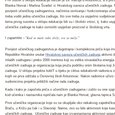
Prvi susret u sklopu edukacije održan je 24. travnja u Antunovcu, a u pri
Blanka Horvat i Martina Švarbić iz Hrvatskog saveza učeničkih zadruga. 
povijesti učeničkog zadrugarstva, načinima osnivanja i funkcioniranja uč
treba voditi jedna učenička zadruga, što sve treba za uspješno sudjelova
tema prvog susreta u sklopu edukacije bili su i školski vrtovi, tj. kako uspj
učeničke zadruge te kako osmisliti uspješan proizvod iz školskog vrta.
I zapamtite – “𝐾𝑎𝑑 𝑠𝑒 𝑚𝑎𝑙𝑒 𝑟𝑢𝑘𝑒 𝑠𝑙𝑜𝑧̌𝑒, 𝑠𝑣𝑒 𝑠𝑒 𝑚𝑜𝑧̌𝑒.”
Povijest učeničkog zadrugarstva je dugotrajna i kompleksna priča koja im
Republike Hrvatske unutar
Hrvatskog saveza učeničkih zadruga
aktivno d
mladih zadrugara i preko 2000 mentora koji su velika stvaralačka energija 
učeničkih zadruga je organizacija koja pruža podršku onim školama koji žele
zadruga. U sklopu projekta hobIT u tijeku je ciklus edukativnih radionica 
kojih se prva održala u Osnovnoj školi Antunovac. Nakon radionice uživo s
sudionicima projekta približiti načine rada zadruga.
Kada i kako je započela priča o učeničkim zadrugama i zašto su one sjajna 
kod učenika i nastavnika ispričala nam je Blanka Horvat, glavna tajnica 
Prve učeničke organizacije koje su se okupljale oko nekakvog zajedničkog
Braču, u Križu pa čak i u Slavoniji. Naime, ovo su bile aktivnosti koje ka
učeničkih zadruga. Učeničke zadruge kao izvannastavna aktivnost pojavlju