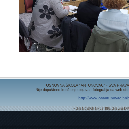
OSNOVNA ŠKOLA "ANTUNOVAC" - SVA PRAVA 
Nije dopušteno korištenje objava i fotografija sa web st
http://www.osantunovac.hr/h
= CMS & DESIGN & HOSTING: CMS WEB EXP