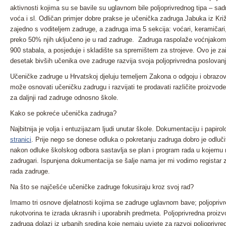
aktivnosti kojima su se bavile su uglavnom bile poljoprivrednog tipa – sadnj
voća i sl. Odličan primjer dobre prakse je učenička zadruga Jabuka iz Kri
zajedno s voditeljem zadruge, a zadruga ima 5 sekcija: voćari, keramičari, 
preko 50% njih uključeno je u rad zadruge. Zadruga raspolaže voćnjakom k
900 stabala, a posjeduje i skladište sa spremištem za strojeve. Ovo je za
desetak bivših učenika ove zadruge razvija svoja poljoprivredna poslova
Učeničke zadruge u Hrvatskoj djeluju temeljem Zakona o odgoju i obrazov
može osnovati učeničku zadrugu i razvijati te prodavati različite proizvode
za daljnji rad zadruge odnosno škole.
Kako se pokreće učenička zadruga?
Najbitnija je volja i entuzijazam ljudi unutar škole. Dokumentaciju i papir
stranici
. Prije nego se donese odluka o pokretanju zadruga dobro je odlučiti
nakon odluke školskog odbora sastavlja se plan i program rada u kojemu n
zadrugari. Ispunjena dokumentacija se šalje nama jer mi vodimo registar
rada zadruge.
Na što se najčešće učeničke zadruge fokusiraju kroz svoj rad?
Imamo tri osnove djelatnosti kojima se zadruge uglavnom bave; poljoprivre
rukotvorina te izrada ukrasnih i uporabnih predmeta. Poljoprivredna proizv
zadruga dolazi iz urbanih sredina koje nemaju uvjete za razvoj poljoprivre