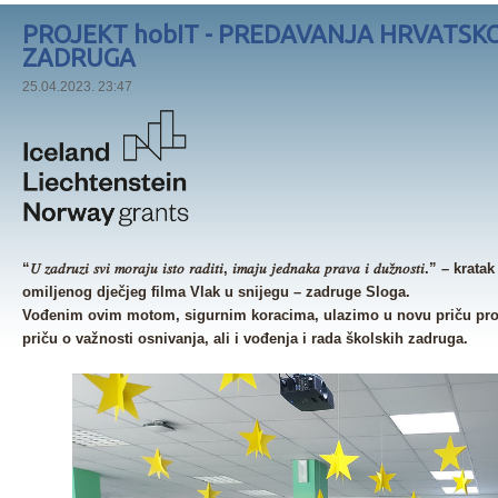
PROJEKT hobIT - PREDAVANJA HRVATSK
ZADRUGA
25.04.2023. 23:47
“𝑈 𝑧𝑎𝑑𝑟𝑢𝑧𝑖 𝑠𝑣𝑖 𝑚𝑜𝑟𝑎𝑗𝑢 𝑖𝑠𝑡𝑜 𝑟𝑎𝑑𝑖𝑡𝑖, 𝑖𝑚𝑎𝑗𝑢 𝑗𝑒𝑑𝑛𝑎𝑘𝑎 𝑝𝑟𝑎𝑣𝑎 𝑖 𝑑𝑢
omiljenog dječjeg filma Vlak u snijegu – zadruge Sloga.
Vođenim ovim motom, sigurnim koracima, ulazimo u novu priču proje
priču o važnosti osnivanja, ali i vođenja i rada školskih zadruga.