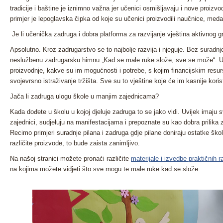
tradicije i baštine je iznimno važna jer učenici osmišljavaju i nove proizvo
primjer je lepoglavska čipka od koje su učenici proizvodili naučnice, medal
Je li učenička zadruga i dobra platforma za razvijanje vještina aktivnog 
Apsolutno. Kroz zadrugarstvo se to najbolje razvija i njeguje. Bez suradnj
neslužbenu zadrugarsku himnu „Kad se male ruke slože, sve se može“. Uč
proizvodnje, kakve su im mogućnosti i potrebe, s kojim financijskim resur
svojevrsno istraživanje tržišta. Sve su to vještine koje će im kasnije koris
Jača li zadruga ulogu škole u manjim zajednicama?
Kada dođete u školu u kojoj djeluje zadruga to se jako vidi. Uvijek imaju s
zajednici, sudjeluju na manifestacijama i prepoznate su kao dobra prilika
Recimo primjeri suradnje pilana i zadruga gdje pilane doniraju ostatke šk
različite proizvode, to bude zaista zanimljivo.
Na našoj stranici možete pronaći različite
materijale i izvedbe praktičnih 
na kojima možete vidjeti što sve mogu te male ruke kad se slože.