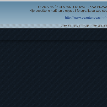
OSNOVNA ŠKOLA "ANTUNOVAC" - SVA PRAVA 
Nije dopušteno korištenje objava i fotografija sa web st
http://www.osantunovac.hr/h
= CMS & DESIGN & HOSTING: CMS WEB EXP