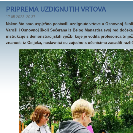
PRIPREMA UZDIGNUTIH VRTOVA
17.05.2023. 20:37
Nakon što smo uspješno postavili uzdignute vrtove u Osnovnoj školi 
Varoši i Osnovnoj školi Šećerana iz Belog Manastira svoj red dočeka
instrukcije s demonstracijskih vježbi koje je vodila profesorica Snje
znanosti iz Osijeka, nastavnici su zajedno s učenicima zasadili različ