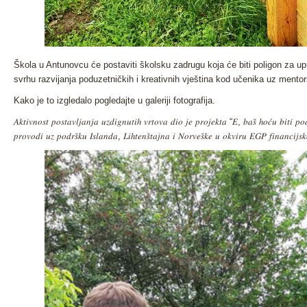
Škola u Antunovcu će postaviti školsku zadrugu koja će biti poligon za u
svrhu razvijanja poduzetničkih i kreativnih vještina kod učenika uz mento
Kako je to izgledalo pogledajte u galeriji fotografija.
𝐴𝑘𝑡𝑖𝑣𝑛𝑜𝑠𝑡 𝑝𝑜𝑠𝑡𝑎𝑣𝑙𝑗𝑎𝑛𝑗𝑎 𝑢𝑧𝑑𝑖𝑔𝑛𝑢𝑡𝑖ℎ 𝑣𝑟𝑡𝑜𝑣𝑎 𝑑𝑖𝑜 𝑗𝑒 𝑝𝑟𝑜𝑗𝑒𝑘𝑡𝑎 “𝐸, 𝑏𝑎𝑠̌ ℎ𝑜𝑐́𝑢 𝑏𝑖𝑡𝑖 𝑝𝑜
𝑝𝑟𝑜𝑣𝑜𝑑𝑖 𝑢𝑧 𝑝𝑜𝑑𝑟𝑠̌𝑘𝑢 𝐼𝑠𝑙𝑎𝑛𝑑𝑎, 𝐿𝑖ℎ𝑡𝑒𝑛𝑠̌𝑡𝑎𝑗𝑛𝑎 𝑖 𝑁𝑜𝑟𝑣𝑒𝑠̌𝑘𝑒 𝑢 𝑜𝑘𝑣𝑖𝑟𝑢 𝐸𝐺𝑃 𝑓𝑖𝑛𝑎𝑛𝑐𝑖𝑗