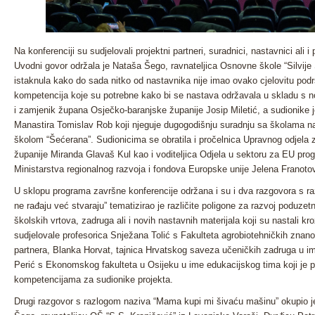
Na konferenciji su sudjelovali projektni partneri, suradnici, nastavnici ali 
Uvodni govor održala je Nataša Šego, ravnateljica Osnovne škole “Silvije 
istaknula kako do sada nitko od nastavnika nije imao ovako cjelovitu podr
kompetencija koje su potrebne kako bi se nastava održavala u skladu s n
i zamjenik župana Osječko-baranjske županije Josip Miletić, a sudionike 
Manastira Tomislav Rob koji njeguje dugogodišnju suradnju sa školama na
školom “Šećerana”. Sudionicima se obratila i pročelnica Upravnog odjela
županije Miranda Glavaš Kul kao i voditeljica Odjela u sektoru za EU p
Ministarstva regionalnog razvoja i fondova Europske unije Jelena Franoto
U sklopu programa završne konferencije održana i su i dva razgovora s ra
ne rađaju već stvaraju” tematizirao je različite poligone za razvoj poduz
školskih vrtova, zadruga ali i novih nastavnih materijala koji su nastali kr
sudjelovale profesorica Snježana Tolić s Fakulteta agrobiotehničkih znano
partnera, Blanka Horvat, tajnica Hrvatskog saveza učeničkih zadruga u ime
Perić s Ekonomskog fakulteta u Osijeku u ime edukacijskog tima koji je 
kompetencijama za sudionike projekta.
Drugi razgovor s razlogom naziva “Mama kupi mi šivaću mašinu” okupio je 