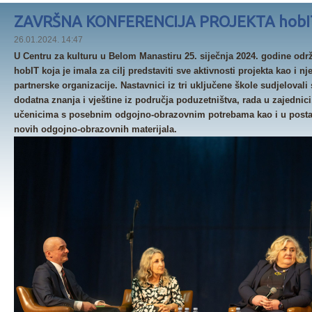
ZAVRŠNA KONFERENCIJA PROJEKTA hobI
26.01.2024. 14:47
U Centru za kulturu u Belom Manastiru 25. siječnja 2024. godine održ
hobIT koja je imala za cilj predstaviti sve aktivnosti projekta kao i n
partnerske organizacije. Nastavnici iz tri uključene škole sudjelovali
dodatna znanja i vještine iz područja poduzetništva, rada u zajedni
učenicima s posebnim odgojno-obrazovnim potrebama kao i u postavlj
novih odgojno-obrazovnih materijala.