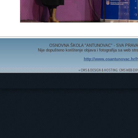
OSNOVNA ŠKOLA "ANTUNOVAC" - SVA PRAVA 
Nije dopušteno korištenje objava i fotografija sa web st
http://www.osantunovac.hr/h
= CMS & DESIGN & HOSTING: CMS WEB EXP