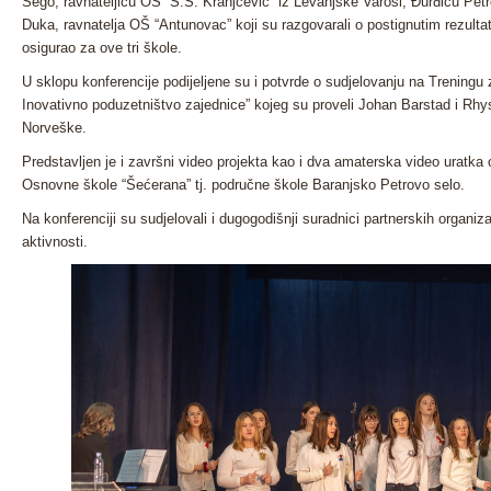
Šego, ravnateljicu OŠ “S.S. Kranjčević” iz Levanjske Varoši, Đurđicu Petr
Duka, ravnatelja OŠ “Antunovac” koji su razgovarali o postignutim rezultati
osigurao za ove tri škole.
U sklopu konferencije podijeljene su i potvrde o sudjelovanju na Treningu 
Inovativno poduzetništvo zajednice” kojeg su proveli Johan Barstad i Rhy
Norveške.
Predstavljen je i završni video projekta kao i dva amaterska video uratka o
Osnovne škole “Šećerana” tj. područne škole Baranjsko Petrovo selo.
Na konferenciji su sudjelovali i dugogodišnji suradnici partnerskih organiza
aktivnosti.