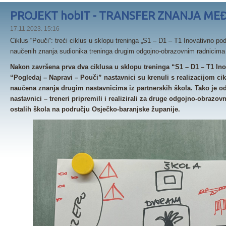
PROJEKT hobIT - TRANSFER ZNANJA ME
17.11.2023. 15:16
Ciklus “Pouči”: treći ciklus u sklopu treninga „S1 – D1 – T1 Inovativno po
naučenih znanja sudionika treninga drugim odgojno-obrazovnim radnicima i
Nakon završena prva dva ciklusa u sklopu treninga “S1 – D1 – T1 Inov
“Pogledaj – Napravi – Pouči” nastavnici su krenuli s realizacijom cikl
naučena znanja drugim nastavnicima iz partnerskih škola. Tako je o
nastavnici – treneri pripremili i realizirali za druge odgojno-obrazovne
ostalih škola na području Osječko-baranjske županije.