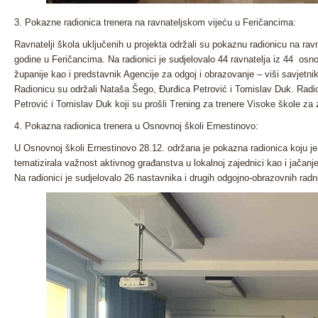
3. Pokazne radionica trenera na ravnateljskom vijeću u Feričancima:
Ravnatelji škola uključenih u projekta održali su pokaznu radionicu na ra
godine u Feričancima. Na radionici je sudjelovalo 44 ravnatelja iz 44 os
županije kao i predstavnik Agencije za odgoj i obrazovanje – viši savjetn
Radionicu su održali Nataša Šego, Đurđica Petrović i Tomislav Duk. Radi
Petrović i Tomislav Duk koji su prošli Trening za trenere Visoke škole za 
4. Pokazna radionica trenera u Osnovnoj školi Ernestinovo:
U Osnovnoj školi Ernestinovo 28.12. održana je pokazna radionica koju je 
tematizirala važnost aktivnog građanstva u lokalnoj zajednici kao i jačanj
Na radionici je sudjelovalo 26 nastavnika i drugih odgojno-obrazovnih rad