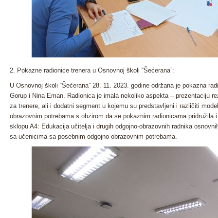
2. Pokazne radionice trenera u Osnovnoj školi “Šećerana”:
U Osnovnoj školi “Šećerana” 28. 11. 2023. godine održana je pokazna radi
Gorup i Nina Eman. Radionica je imala nekoliko aspekta – prezentaciju rez
za trenere, ali i dodatni segment u kojemu su predstavljeni i različiti mo
obrazovnim potrebama s obzirom da se pokaznim radionicama pridružila i 
sklopu A4: Edukacija učitelja i drugih odgojno-obrazovnih radnika osnovn
sa učenicima sa posebnim odgojno-obrazovnim potrebama.