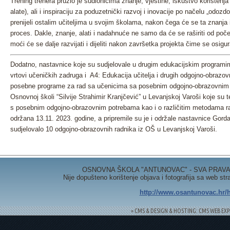
Trening trenera pružio je sudionicima znanje, vještine, iskustvo korištenja r
alate), ali i inspiraciju za poduzetnički razvoj i inovacije po načelu „odoz
prenijeli ostalim učiteljima u svojim školama, nakon čega će se ta znanja 
proces. Dakle, znanje, alati i nadahnuće ne samo da će se raširiti od poče
moći će se dalje razvijati i dijeliti nakon završetka projekta čime se osigu
Dodatno, nastavnice koje su sudjelovale u drugim edukacijskim programim
vrtovi učeničkih zadruga i A4: Edukacija učitelja i drugih odgojno-obrazov
posebne programe za rad sa učenicima sa posebnim odgojno-obrazovnim 
Osnovnoj školi “Silvije Strahimir Kranjčević” u Levanjskoj Varoši koje su 
s posebnim odgojno-obrazovnim potrebama kao i o različitim metodama ra
održana 13.11. 2023. godine, a pripremile su je i održale nastavnice Gord
sudjelovalo 10 odgojno-obrazovnih radnika iz OŠ u Levanjskoj Varoši.
OSNOVNA ŠKOLA "ANTUNOVAC" - SVA PRAVA 
Nije dopušteno korištenje objava i fotografija sa web st
http://www.osantunovac.hr/h
= CMS & DESIGN & HOSTING: CMS WEB EXP