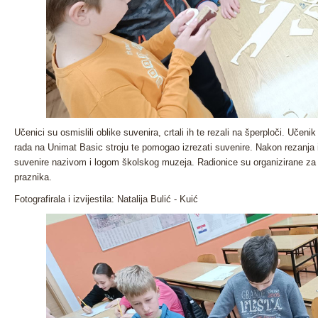
Učenici su osmislili oblike suvenira, crtali ih te rezali na šperploči. Učeni
rada na Unimat Basic stroju te pomogao izrezati suvenire. Nakon rezanja i 
suvenire nazivom i logom školskog muzeja. Radionice su organizirane za v
praznika.
Fotografirala i izvijestila: Natalija Bulić - Kuić