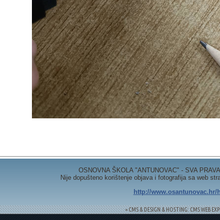
OSNOVNA ŠKOLA "ANTUNOVAC" - SVA PRAVA 
Nije dopušteno korištenje objava i fotografija sa web st
http://www.osantunovac.hr/h
= CMS & DESIGN & HOSTING: CMS WEB EXP