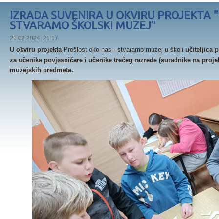
IZRADA SUVENIRA U OKVIRU PROJEKTA "
STVARAMO ŠKOLSKI MUZEJ"
21.02.2024. 21:17
U okviru projekta
Prošlost oko nas - stvaramo muzej u školi
učiteljica p
za učenike povjesničare i učenike trećeg razrede (suradnike na proje
muzejskih predmeta.