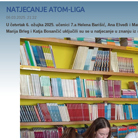
NATJECANJE ATOM-LIGA
06.03.2025. 21:22
U četvrtak 6. ožujka 2025. učenici 7.a Helena Barišić, Ana Elveđi i Mat
Marija Brleg i Katja Bosančić uključili su se u natjecanje u znanju iz 