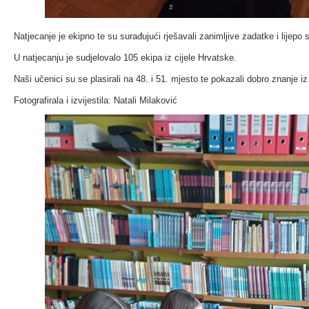
Natjecanje je ekipno te su surađujući rješavali zanimljive zadatke i lijepo s
U natjecanju je sudjelovalo 105 ekipa iz cijele Hrvatske.
Naši učenici su se plasirali na 48. i 51. mjesto te pokazali dobro znanje 
Fotografirala i izvijestila: Natali Milaković