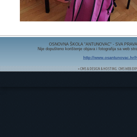
OSNOVNA ŠKOLA "ANTUNOVAC" - SVA PRAVA 
Nije dopušteno korištenje objava i fotografija sa web st
http://www.osantunovac.hr/h
= CMS & DESIGN & HOSTING: CMS WEB EXP