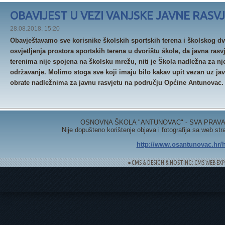
OBAVIJEST U VEZI VANJSKE JAVNE RASV
28.08.2018. 15:20
Obavještavamo sve korisnike školskih sportskih terena i školskog dvo
osvjetljenja prostora sportskih terena u dvorištu škole, da javna ras
terenima nije spojena na školsku mrežu, niti je Škola nadležna za nje
održavanje. Molimo stoga sve koji imaju bilo kakav upit vezan uz ja
obrate nadležnima za javnu rasvjetu na području Općine Antunovac.
OSNOVNA ŠKOLA "ANTUNOVAC" - SVA PRAVA 
Nije dopušteno korištenje objava i fotografija sa web st
http://www.osantunovac.hr/h
= CMS & DESIGN & HOSTING: CMS WEB EXP