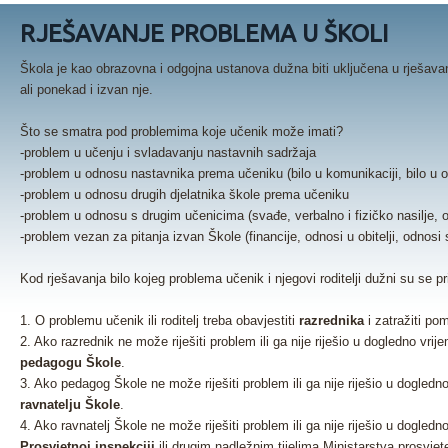
RJEŠAVANJE PROBLEMA U ŠKOLI
Škola je kao obrazovna i odgojna ustanova dužna biti uključena u rješava
ali ponekad i izvan nje.
Što se smatra pod problemima koje učenik može imati?
-problem u učenju i svladavanju nastavnih sadržaja
-problem u odnosu nastavnika prema učeniku (bilo u komunikaciji, bilo u o
-problem u odnosu drugih djelatnika škole prema učeniku
-problem u odnosu s drugim učenicima (svađe, verbalno i fizičko nasilje, o
-problem vezan za pitanja izvan Škole (financije, odnosi u obitelji, odnosi 
Kod rješavanja bilo kojeg problema učenik i njegovi roditelji dužni su se p
1. O problemu učenik ili roditelj treba obavjestiti
razrednika
i zatražiti po
2. Ako razrednik ne može riješiti problem ili ga nije riješio u dogledno vrije
pedagogu Škole
.
3. Ako pedagog Škole ne može riješiti problem ili ga nije riješio u dogledno 
ravnatelju Škole
.
4. Ako ravnatelj Škole ne može riješiti problem ili ga nije riješio u dogledno
Prosvjetnoj inspekciji
ili drugim nadležnim tijelima Ministarstva prosvjet