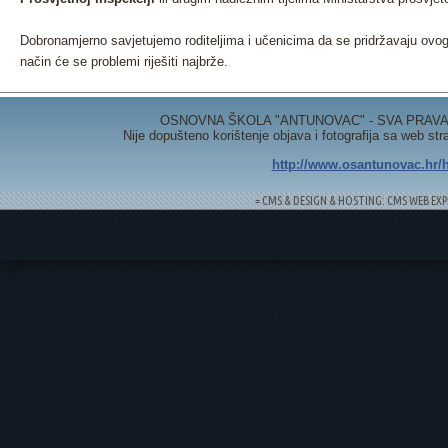
Dobronamjerno savjetujemo roditeljima i učenicima da se pridržavaju ovog
način će se problemi riješiti najbrže.
OSNOVNA ŠKOLA "ANTUNOVAC" - SVA PRAVA 
Nije dopušteno korištenje objava i fotografija sa web st
http://www.osantunovac.hr/h
= CMS & DESIGN & HOSTING: CMS WEB EXP