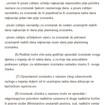
- usmeni ili pisani zahtjev učitelju najkasnije neposredno prije početka
nastave za izostanak tijekom nastavnoga dana, a pisani zahtjev
razredniku za izostanak do tri pojedinačna ili uzastopna radna dana
najkasnije jedan dan prije izostanka,
- pisani zahtjev ravnatelju za izostanak do sedam uzastopnih radnih
dana najkasnije tri dana prije planiranog izostanka,
- pisani zahtjev učiteljskom vijeću za izostanak do petnaest
uzastopnih radnih dana najkasnije osam dana prije planiranog
izostanka.
(6) Roditelj može više puta godišnje opravdati izostanak svoga
djeteta u trajanju do tri radna dana, a za koje nije pravodobno
podnesen zahtjev za odobrenjem izostanka sukladno stavku 5. ovoga
članka.
(7) Opravdanost izostanka s nastave zbog zdravstvenih
razloga u trajanju duljem od tri uzastopna radna dana dokazuje se
liječničkom ispričnicom.
(8) Izostanak učenika s nastave može se opravdati i
odgovarajućom potvrdom nadležne ustanove ili druge nadležne fizičke
ili pravne osobe (Ministarstvo unutarnjih poslova, sud, nadležni centar