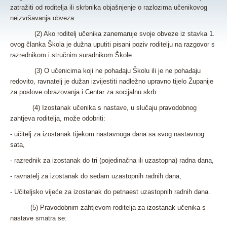
zatražiti od roditelja ili skrbnika objašnjenje o razlozima učenikovog
neizvršavanja obveza.
(2) Ako roditelj učenika zanemaruje svoje obveze iz stavka 1.
ovog članka Škola je dužna uputiti pisani poziv roditelju na razgovor s
razrednikom i stručnim suradnikom Škole.
(3) O učenicima koji ne pohađaju Školu ili je ne pohađaju
redovito, ravnatelj je dužan izvijestiti nadležno upravno tijelo Županije
za poslove obrazovanja i Centar za socijalnu skrb.
(4) Izostanak učenika s nastave, u slučaju pravodobnog
zahtjeva roditelja, može odobriti:
- učitelj za izostanak tijekom nastavnoga dana sa svog nastavnog
sata,
- razrednik za izostanak do tri (pojedinačna ili uzastopna) radna dana,
- ravnatelj za izostanak do sedam uzastopnih radnih dana,
- Učiteljsko vijeće za izostanak do petnaest uzastopnih radnih dana.
(5) Pravodobnim zahtjevom roditelja za izostanak učenika s
nastave smatra se: