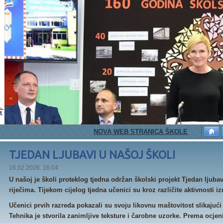
NOVA WEB STRANICA ŠKOLE
PETAŠI I
TJEDAN LJUBAVI U NAŠOJ ŠKOLI
16.02.2026. 16:04
U našoj je školi proteklog tjedna održan školski projekt Tjedan ljuba
riječima. Tijekom cijelog tjedna učenici su kroz različite aktivnosti iz
Učenici prvih razreda pokazali su svoju likovnu maštovitost slikajuć
Tehnika je stvorila zanimljive teksture i čarobne uzorke. Prema ocjen