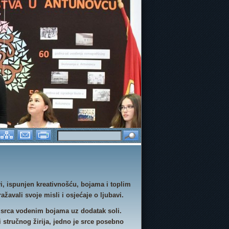
 IGRA ŠKOLICE
E-TWINNING PROJEKTI
DAN RUŽIČASTIH MA
vi, ispunjen kreativnošću, bojama i toplim
ražavali svoje misli i osjećaje o ljubavi.
i srca vodenim bojama uz dodatak soli.
i stručnog žirija, jedno je srce posebno