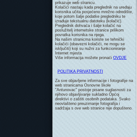
prikazuje web stranicu.
Kolačići nastaju kada preglednik na uređaju
korisnika učita posjećeno mrežno odredište,
koje potom šalje podatke pregledniku te
izrađuje tekstualnu datoteku (kolačić).
Preglednik dohvaća i šalje kolačić na
poslužitelj internetske stranice prilikom
povratka korisnika na njega.
Na našim stranicma koriste se tehnički
kolačići (obavezni kolačići, ne mogu se
isključiti) koji su nužni za funkcioniranje
Internet mjesta
Više informacija možete pronaći
OVDJE
POLITIKA PRIVATNOSTI
Za sve objavljene informacije i fotografije na
web stranicama Osnovne škole
"Antunovac" postoje pisane suglasnosti za
njihovo objavljivanje sukladno Općoj
direktivi o zaštiti osobnih podataka. Svako
neovlašteno preuzimanje fotografija i
sadržaja s ove web stranice nije dopušteno.