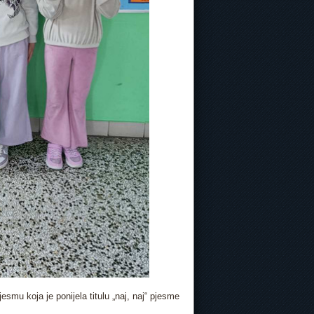
esmu koja je ponijela titulu „naj, naj“ pjesme