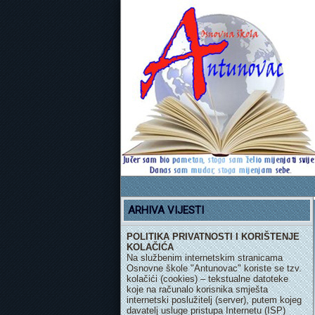
ARHIVA VIJESTI
POLITIKA PRIVATNOSTI I KORIŠTENJE
KOLAČIĆA
Na službenim internetskim stranicama
Osnovne škole "Antunovac" koriste se tzv.
kolačići (cookies) – tekstualne datoteke
koje na računalo korisnika smješta
internetski poslužitelj (server), putem kojeg
davatelj usluge pristupa Internetu (ISP)