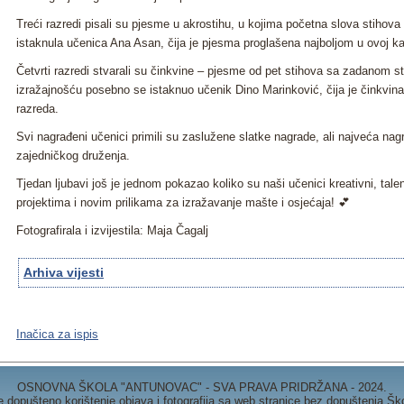
Treći razredi pisali su pjesme u akrostihu, u kojima početna slova stihova
istaknula učenica Ana Asan, čija je pjesma proglašena najboljom u ovoj kat
Četvrti razredi stvarali su činkvine – pjesme od pet stihova sa zadanom s
izražajnošću posebno se istaknuo učenik Dino Marinković, čija je činkvina 
razreda.
Svi nagrađeni učenici primili su zaslužene slatke nagrade, ali najveća nagr
zajedničkog druženja.
Tjedan ljubavi još je jednom pokazao koliko su naši učenici kreativni, talent
projektima i novim prilikama za izražavanje mašte i osjećaja! 💕
Fotografirala i izvijestila: Maja Čagalj
Arhiva vijesti
Inačica za ispis
OSNOVNA ŠKOLA "ANTUNOVAC" - SVA PRAVA PRIDRŽANA - 2024.
e dopušteno korištenje objava i fotografija sa web stranice bez dopuštenja Šk