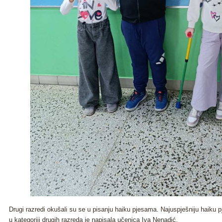
Drugi razredi okušali su se u pisanju haiku pjesama. Najuspješniju haiku pj
u kategoriji drugih razreda je napisala učenica Iva Nenadić.