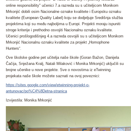
online responsibility" učenici 7.a razreda su s učiteljicom Monikom
Mrkonjić dobili osim Nacionalne oznake kvalitete i Europsku oznaku
kvalitete (European Quality Label) koju se dodjeljuje Središnja služba
projektima koji su među najboljima u Europi. Projekti moraju ispuniti
stroge kriterije i prethodno osvojiti Nacionalnu oznaku kvalitete.
Učenici prošlogodišnjeg 4.a razreda osvojili su s učiteljicom Monikom
Mrkonjić Nacionalnu oznaku kvalitete za projekt „Homophone
Hunters“.
Ove školske godine pet učitelja naše škole (Goran Bažon, Danijela
Čačija, Snježana Kralj, Natali Milaković i Monika Mrkonjić) uključili su
brojne učenike u nove projekte. Sve o novostima iz eTwinning
projekata naše škole možete saznati na ovoj poveznici:
https://sites.google.com/view/etwinning-projekt-o-
antunovac/po%C4%8Detna-stranica
Izvijestila: Monika Mrkonjić