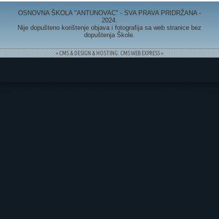
OSNOVNA ŠKOLA "ANTUNOVAC" - SVA PRAVA PRIDRŽANA -
2024.
Nije dopušteno korištenje objava i fotografija sa web stranice bez
dopuštenja Škole.
= CMS & DESIGN & HOSTING: CMS WEB EXPRESS =