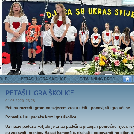
TAŠI I IGRA ŠKOLICE
E-TWINNING PROJEKTI
DAN RUŽIČAS
PETAŠI I IGRA ŠKOLICE
04.03.2026. 23:28
Peti su razredi igrom na svježem zraku učili i ponavljali igrajući se.
Ponavljali su padeže kroz igru školice.
Uz naziv padeža, valjalo je znati padežna pitanja i pomoćne riječi, isko
su zadavali imenice. Bacati kamenčić, skakati i odgovarati na pitanja