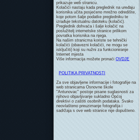
prikazuje web stranicu.
Kolačići nastaju kada preglednik na uređaju
korisnika učita posjećeno mrežno odredište,
koje potom šalje podatke pregledniku te
izrađuje tekstualnu datoteku (kolačić).
Preglednik dohvaća i šalje kolačić na
poslužitelj internetske stranice prilikom
povratka korisnika na njega.
Na našim stranicma koriste se tehnički
kolačići (obavezni kolačići, ne mogu se
isključiti) koji su nužni za funkcioniranje
Internet mjesta
Više informacija možete pronaći
OVDJE
POLITIKA PRIVATNOSTI
Za sve objavljene informacije i fotografije na
web stranicama Osnovne škole
"Antunovac" postoje pisane suglasnosti za
njihovo objavljivanje sukladno Općoj
direktivi o zaštiti osobnih podataka. Svako
neovlašteno preuzimanje fotografija i
sadržaja s ove web stranice nije dopušteno.