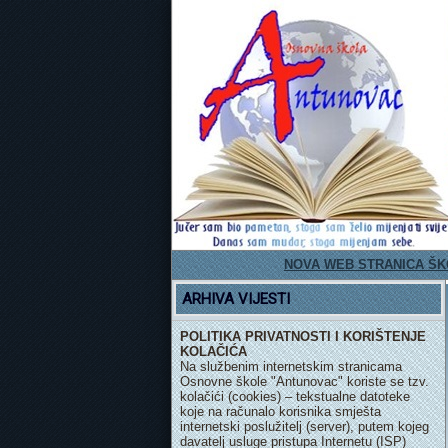
NOVA WEB STRANICA ŠKOLE
PE
ARHIVA VIJESTI
POLITIKA PRIVATNOSTI I KORIŠTENJE
KOLAČIĆA
Na službenim internetskim stranicama
Osnovne škole "Antunovac" koriste se tzv.
kolačići (cookies) – tekstualne datoteke
koje na računalo korisnika smješta
internetski poslužitelj (server), putem kojeg
davatelj usluge pristupa Internetu (ISP)