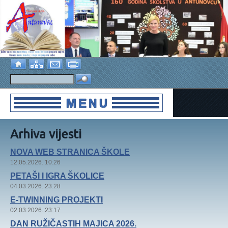
Arhiva vijesti
NOVA WEB STRANICA ŠKOLE
12.05.2026. 10:26
PETAŠI I IGRA ŠKOLICE
04.03.2026. 23:28
E-TWINNING PROJEKTI
02.03.2026. 23:17
DAN RUŽIČASTIH MAJICA 2026.