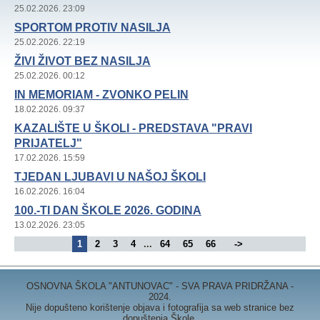
25.02.2026. 23:09
SPORTOM PROTIV NASILJA
25.02.2026. 22:19
ŽIVI ŽIVOT BEZ NASILJA
25.02.2026. 00:12
IN MEMORIAM - ZVONKO PELIN
18.02.2026. 09:37
KAZALIŠTE U ŠKOLI - PREDSTAVA "PRAVI
PRIJATELJ"
17.02.2026. 15:59
TJEDAN LJUBAVI U NAŠOJ ŠKOLI
16.02.2026. 16:04
100.-TI DAN ŠKOLE 2026. GODINA
13.02.2026. 23:05
1
2
3
4
...
64
65
66
->
OSNOVNA ŠKOLA "ANTUNOVAC" - SVA PRAVA PRIDRŽANA -
2024.
Nije dopušteno korištenje objava i fotografija sa web stranice bez
dopuštenja Škole.