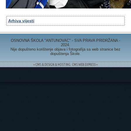
Arhiva vijesti
OSNOVNA ŠKOLA "ANTUNOVAC" - SVA PRAVA PRIDRŽANA -
2024.
Nije dopušteno korištenje objava i fotografija sa web stranice bez
dopuštenja Škole.
= CMS & DESIGN & HOSTING: CMS WEB EXPRESS =