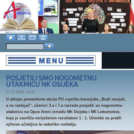
POSJETILI SMO NOGOMETNU
UTAKMICU NK OSIJEKA
27.11.2025. 21:51
U sklopu preventivne akcije PU osječko-baranjske „Budi navijač,
a ne razbijač“, učenici 3.a i 7.a razreda posjetili su nogometnu
utakmicu na Opus Areni između NK Osijeka i NK Lokomotive,
koja je završila neriješenim rezultatom 1 : 1. Učenike su pratili
njihove učiteljice te nekoliko roditelja.