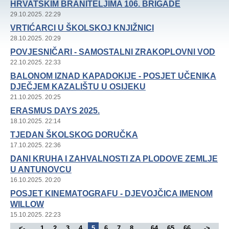
HRVATSKIM BRANITELJIMA 106. BRIGADE
29.10.2025. 22:29
VRTIĆARCI U ŠKOLSKOJ KNJIŽNICI
28.10.2025. 20:29
POVJESNIČARI - SAMOSTALNI ZRAKOPLOVNI VOD
22.10.2025. 22:33
BALONOM IZNAD KAPADOKIJE - POSJET UČENIKA
DJEČJEM KAZALIŠTU U OSIJEKU
21.10.2025. 20:25
ERASMUS DAYS 2025.
18.10.2025. 22:14
TJEDAN ŠKOLSKOG DORUČKA
17.10.2025. 22:36
DANI KRUHA I ZAHVALNOSTI ZA PLODOVE ZEMLJE
U ANTUNOVCU
16.10.2025. 20:20
POSJET KINEMATOGRAFU - DJEVOJČICA IMENOM
WILLOW
15.10.2025. 22:23
<-
1
2
3
4
5
6
7
8
...
64
65
66
->