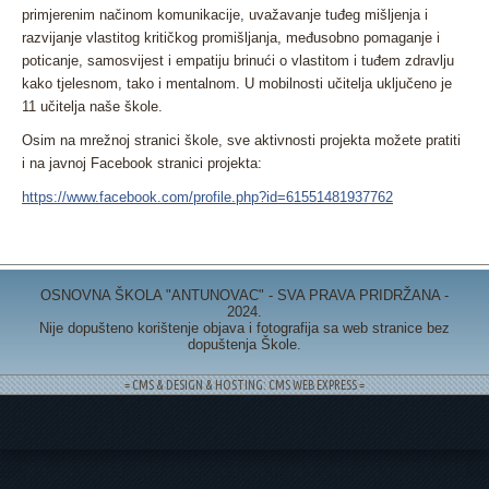
primjerenim načinom komunikacije, uvažavanje tuđeg mišljenja i
razvijanje vlastitog kritičkog promišljanja, međusobno pomaganje i
poticanje, samosvijest i empatiju brinući o vlastitom i tuđem zdravlju
kako tjelesnom, tako i mentalnom. U mobilnosti učitelja uključeno je
11 učitelja naše škole.
Osim na mrežnoj stranici škole, sve aktivnosti projekta možete pratiti
i na javnoj Facebook stranici projekta:
https://www.facebook.com/profile.php?id=61551481937762
OSNOVNA ŠKOLA "ANTUNOVAC" - SVA PRAVA PRIDRŽANA -
2024.
Nije dopušteno korištenje objava i fotografija sa web stranice bez
dopuštenja Škole.
= CMS & DESIGN & HOSTING: CMS WEB EXPRESS =