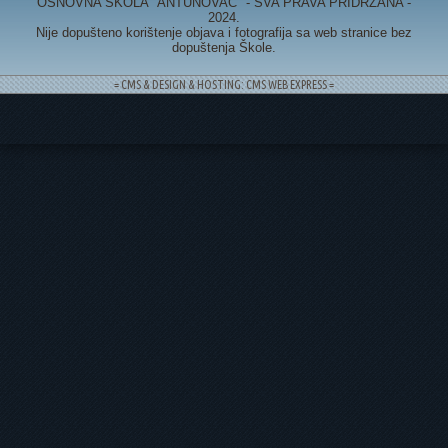
OSNOVNA ŠKOLA "ANTUNOVAC" - SVA PRAVA PRIDRŽANA -
2024.
Nije dopušteno korištenje objava i fotografija sa web stranice bez
dopuštenja Škole.
= CMS & DESIGN & HOSTING: CMS WEB EXPRESS =