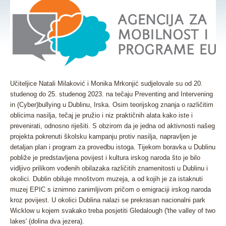
Učiteljice Natali Milaković i Monika Mrkonjić sudjelovale su od 20.
studenog do 25. studenog 2023. na tečaju Preventing and Intervening
in (Cyber)bullying u Dublinu, Irska. Osim teorijskog znanja o različitim
oblicima nasilja, tečaj je pružio i niz praktičnih alata kako iste i
prevenirati, odnosno riješiti. S obzirom da je jedna od aktivnosti našeg
projekta pokrenuti školsku kampanju protiv nasilja, napravljen je
detaljan plan i program za provedbu istoga. Tijekom boravka u Dublinu
pobliže je predstavljena povijest i kultura irskog naroda što je bilo
vidljivo prilikom vođenih obilazaka različitih znamenitosti u Dublinu i
okolici. Dublin obiluje mnoštvom muzeja, a od kojih je za istaknuti
muzej EPIC s iznimno zanimljivom pričom o emigraciji irskog naroda
kroz povijest. U okolici Dublina nalazi se prekrasan nacionalni park
Wicklow u kojem svakako treba posjetiti Gledalough ('the valley of two
lakes' (dolina dva jezera).