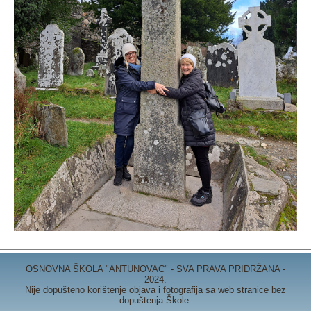
OSNOVNA ŠKOLA "ANTUNOVAC" - SVA PRAVA PRIDRŽANA -
2024.
Nije dopušteno korištenje objava i fotografija sa web stranice bez
dopuštenja Škole.