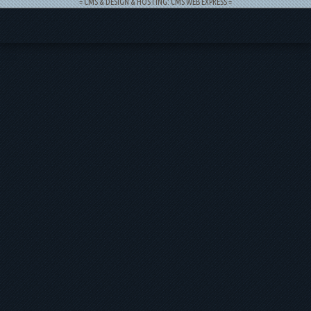
= CMS & DESIGN & HOSTING: CMS WEB EXPRESS =