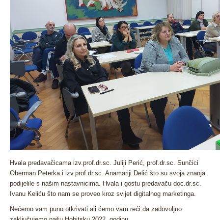
Hvala predavačicama izv.prof.dr.sc. Juliji Perić, prof.dr.sc. Sunčici
Oberman Peterka i izv.prof.dr.sc. Anamariji Delić što su svoja znanja
podijelile s našim nastavnicima. Hvala i gostu predavaču doc.dr.sc.
Ivanu Keliću što nam se proveo kroz svijet digitalnog marketinga.
Nećemo vam puno otkrivati ali ćemo vam reći da zadovoljno
zaključujemo našu Hobitsku 2022. godinu.