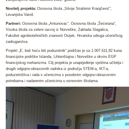
Nositelj projekta:
Osnovna škola „Silvije Strahimir Kranjčević“,
Levanjska Varoš
Partneri:
Osnovna škola „Antunovac“, Osnovna škola „Šećerana“,
Visoka škola za zeleni razvoj iz Norveške, Zaklada Slagalica,
Fakultet agrobiotehničkih znanosti Osijek, Hrvatska udruga učeničkog
zadrugarstva.
Projekt „E, baš hoću biti poduzetnik“ podržan je sa 1.007.611,82 kuna
financijske podrške Islanda, Lihtenštajna i Norveške u okviru EGP
financijskog mehanizma. Cilj projekta je unaprjeđenje vještina učitelja i
drugih odgojno-obrazovnih radnika iz područja STEM-a, IKT-a,
poduzetništva i rada s učenicima s posebnim odgojno-obrazovnim
potrebama i nadarenim učenicima u osnovnim školama.