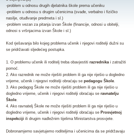
-problem u odnosu drugih djelatnika škole prema učeniku
-problem u odnosu s drugim učenicima (svađe, verbalno i fizičko
nasilje, otuđivanje predmeta i sl.)
-problem vezan za pitanja izvan Škole (financije, odnosi u obitelji,
odnosi s vršnjacima izvan Škole i sl.)
Kod rješavanja bilo kojeg problema učenik i njegovi roditelji dužni su
se pridržavati sljedećeg postupka.
1. O problemu učenik ili roditelj treba obavjestiti
razrednika
i zatražiti
pomoć.
2. Ako razrednik ne može riješiti problem ili ga nije riješio u dogledno
vrijeme, učenik i njegovi roditelji obraćaju se
pedagogu Škole
.
3. Ako pedagog Škole ne može riješiti problem ili ga nije riješio u
dogledno vrijeme, učenik i njegovi roditelji obraćaju se
ravnatelju
Škole
.
4. Ako ravnatelj Škole ne može riješiti problem ili ga nije riješio u
dogledno vrijeme, učenik i njegovi roditelji obraćaju se
Prosvjetnoj
inspekciji
ili drugim nadležnim tijelima Ministarstva prosvjete.
Dobronamjerno savjetujemo roditeljima i učenicima da se pridržavaju