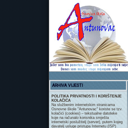
ARHIVA VIJESTI
POLITIKA PRIVATNOSTI I KORIŠTENJE
KOLAČIĆA
Na službenim internetskim stranicama
Osnovne škole "Antunovac" koriste se tzv.
kolačići (cookies) – tekstualne datoteke
koje na računalo korisnika smješta
internetski poslužitelj (server), putem kojeg
davatelj usluge pristupa Internetu (ISP)