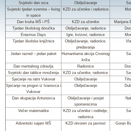
Svjetski dan srca
Obilježavanje
Sa
Svjetski tjedan svemira – living
KZD za učenike i radionice
Mon
in space
Dan kruha MŠ i PŠ
KZD za učenike
Marijana 
Tjedan školskog doručka
Obilježavanje, radionice
Dor
Erasmus Days
Igre, kvizovi, radionice
Mon
Tjedan školske knjižnice
Obilježavanje, radionice,
Vla
predavanja
Jedan razred – jedan paket
Humanitarna akcija Crvenog
Sa
križa
Dan mentalnog zdravlja
Radionice
Dor
Svjetski dan tablice množenja
KZD za učenike, radionice
Sa
Sjećanje na ratni Vukovar
Obilježavanje
Tih
Sjećanje na progon iz Ivanovca i
Obilježavanje
Dub
Vukovar
Dan okupacije Antunovca
Obilježavanje i posjet
Nat
spomenicima
Večer matematike
KZD za učenike i roditelje,
Sa
radionica
Adventski sajam MŠ
KZD otvoren za javnost
Goran Ba