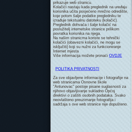
prikazuje web stranicu.
Kolačići nastaju kada preglednik na uređaju
korisnika učita posjećeno mrežno odredište,
koje potom šalje podatke pregledniku te
izrađuje tekstualnu datoteku (kolačić).
Preglednik dohvaća i šalje kolačić na
poslužitelj internetske stranice prilikom
povratka korisnika na njega.
Na našim stranicma koriste se tehnički
kolačići (obavezni kolačići, ne mogu se
isključiti) koji su nužni za funkcioniranje
Internet mjesta
Više informacija možete pronaći
OVDJE
POLITIKA PRIVATNOSTI
Za sve objavljene informacije i fotografije na
web stranicama Osnovne škole
"Antunovac" postoje pisane suglasnosti za
njihovo objavljivanje sukladno Općoj
direktivi o zaštiti osobnih podataka. Svako
neovlašteno preuzimanje fotografija i
sadržaja s ove web stranice nije dopušteno.