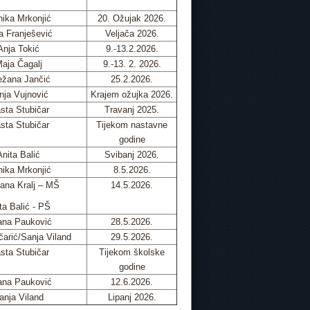
ika Mrkonjić
20. Ožujak 2026.
a Franješević
Veljača 2026.
Anja Tokić
9.-13.2.2026.
aja Čagalj
9.-13. 2. 2026.
žana Jančić
25.2.2026.
nja Vujnović
Krajem ožujka 2026.
sta Stubičar
Travanj 2025.
sta Stubičar
Tijekom nastavne
godine
Anita Balić
Svibanj 2026.
ika Mrkonjić
8.5.2026.
ana Kralj – MŠ
14.5.2026.
ta Balić - PŠ
ana Pauković
28.5.2026.
čarić/Sanja Viland
29.5.2026.
sta Stubičar
Tijekom školske
godine
ana Pauković
12.6.2026.
anja Viland
Lipanj 2026.