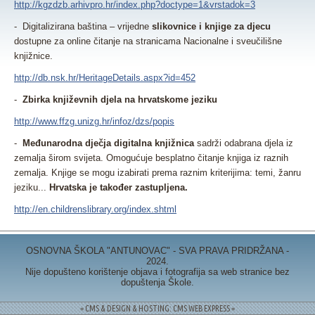
http://kgzdzb.arhivpro.hr/index.php?doctype=1&vrstadok=3
- Digitalizirana baština – vrijedne
slikovnice i knjige za djecu
dostupne za online čitanje na stranicama Nacionalne i sveučilišne
knjižnice.
http://db.nsk.hr/HeritageDetails.aspx?id=452
-
Zbirka književnih djela na hrvatskome jeziku
http://www.ffzg.unizg.hr/infoz/dzs/popis
-
Međunarodna dječja digitalna knjižnica
sadrži odabrana djela iz
zemalja širom svijeta. Omogućuje besplatno čitanje knjiga iz raznih
zemalja. Knjige se mogu izabirati prema raznim kriterijima: temi, žanru
jeziku...
Hrvatska je također zastupljena.
http://en.childrenslibrary.org/index.shtml
OSNOVNA ŠKOLA "ANTUNOVAC" - SVA PRAVA PRIDRŽANA -
2024.
Nije dopušteno korištenje objava i fotografija sa web stranice bez
dopuštenja Škole.
= CMS & DESIGN & HOSTING: CMS WEB EXPRESS =