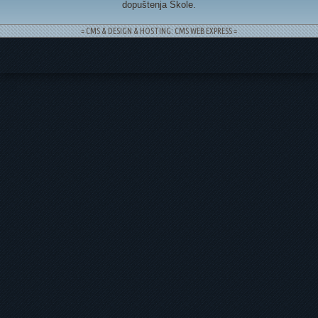
dopuštenja Škole.
= CMS & DESIGN & HOSTING: CMS WEB EXPRESS =